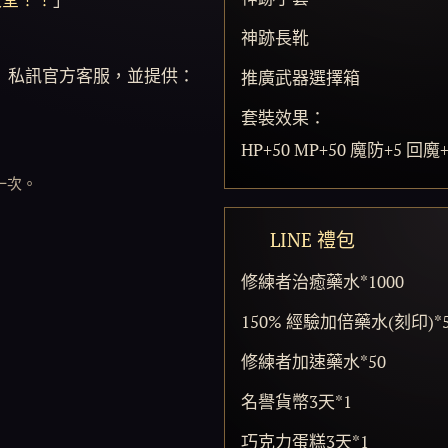
神跡長靴
截圖」私訊官方客服，並提供：
推廣武器選擇箱
套裝效果：
HP+50 MP+50 魔防+5 回
一次。
📦 LINE 禮包
修練者治癒藥水*1000
150% 經驗加倍藥水(刻印)*
修練者加速藥水*50
名譽貨幣3天*1
巧克力蛋糕3天*1