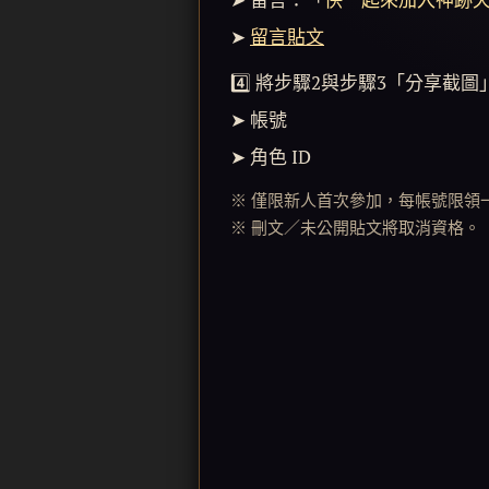
➤
留言貼文
4️⃣ 將步驟2與步驟3「分享
➤ 帳號
➤ 角色 ID
※ 僅限新人首次參加，每帳號限領
※ 刪文／未公開貼文將取消資格。