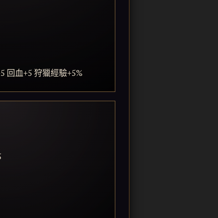
魔+5 回血+5 狩獵經驗+5%
5