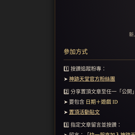
新
參加方式
1️⃣ 按讚追蹤粉專：
➤
神跡天堂官方粉絲團
2️⃣ 分享置頂文章至任一「公
➤ 要包含
日期＋遊戲 ID
➤
置頂活動貼文
3️⃣ 指定文章留言並按讚：
➤ 留言：「
快一起來加入神跡