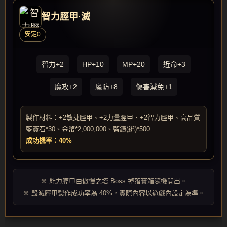
智力脛甲·滅
安定0
智力+2
HP+10
MP+20
近命+3
魔攻+2
魔防+8
傷害減免+1
製作材料：+2敏捷脛甲、+2力量脛甲、+2智力脛甲、高品質
藍寶石*30、金幣*2,000,000、藍鑽(綁)*500
成功機率：40%
※ 能力脛甲由傲慢之塔 Boss 掉落寶箱隨機開出。
※ 毀滅脛甲製作成功率為 40%，實際內容以遊戲內設定為準。