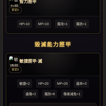
智力脛甲
安定0
HP+10
MP+10
魔攻+1
魔防+1
毀滅能力脛甲
敏捷脛甲·滅
安定0
敏捷+2
HP+20
MP+20
遠命+3
遠傷+2
魔防+8
傷害減免+1