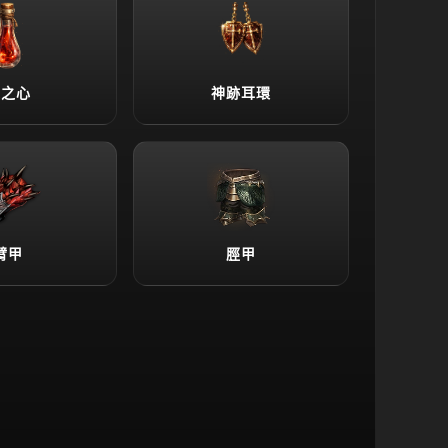
龍之心
神跡耳環
臂甲
脛甲