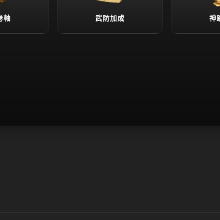
卷軸
武防加成
神