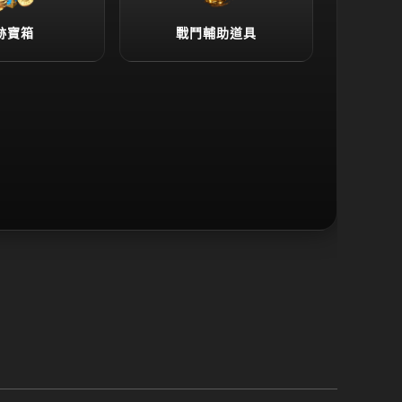
跡寶箱
戰鬥輔助道具