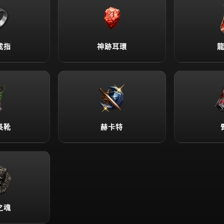
戒指
神跡耳環
長靴
赫卡特
之魂