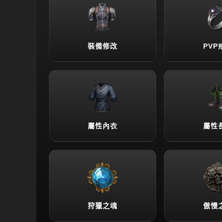
裝備修改
PVP
屬性內衣
屬性
狩獵之魂
傲慢