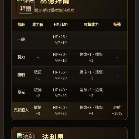
林德拜爾
遠距離攻擊型魔法娃娃
階級
能力值
HP / MP
攻擊能力
特殊
HP+25、
一般
-
-
-
MP+10
HP+30、
遠命+1、遠傷
努力
-
-
MP+10
+1
敏捷
HP+35、
遠命+1、遠傷
聰明
-
+1
MP+20
+2
敏捷
HP+40、
遠命+2、遠傷
發光
-
+2
MP+20
+3
敏捷
HP+50、
遠命+3、遠傷
經驗
光彩照人
+3
MP+30
+4
+10%
法利昂