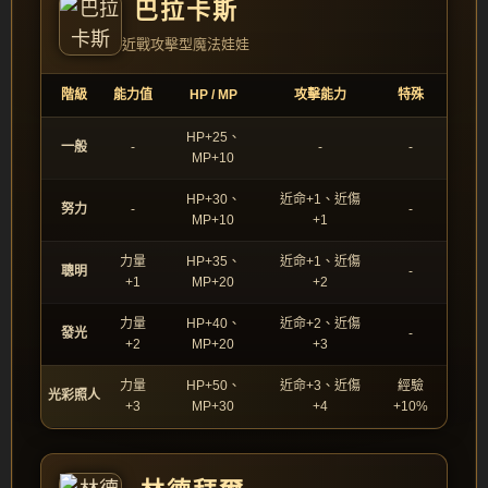
巴拉卡斯
近戰攻擊型魔法娃娃
階級
能力值
HP / MP
攻擊能力
特殊
HP+25、
一般
-
-
-
MP+10
HP+30、
近命+1、近傷
努力
-
-
MP+10
+1
力量
HP+35、
近命+1、近傷
聰明
-
+1
MP+20
+2
力量
HP+40、
近命+2、近傷
發光
-
+2
MP+20
+3
力量
HP+50、
近命+3、近傷
經驗
光彩照人
+3
MP+30
+4
+10%