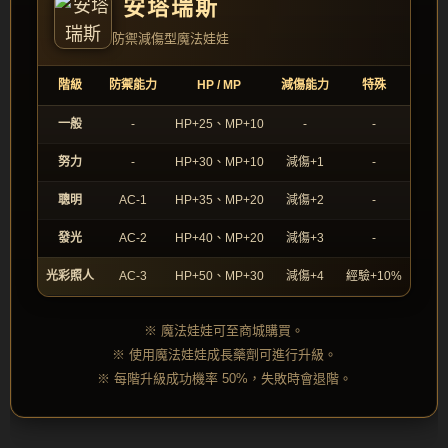
安塔瑞斯
防禦減傷型魔法娃娃
階級
防禦能力
HP / MP
減傷能力
特殊
一般
-
HP+25、MP+10
-
-
努力
-
HP+30、MP+10
減傷+1
-
聰明
AC-1
HP+35、MP+20
減傷+2
-
發光
AC-2
HP+40、MP+20
減傷+3
-
光彩照人
AC-3
HP+50、MP+30
減傷+4
經驗+10%
※ 魔法娃娃可至商城購買。
※ 使用魔法娃娃成長藥劑可進行升級。
※ 每階升級成功機率 50%，失敗時會退階。