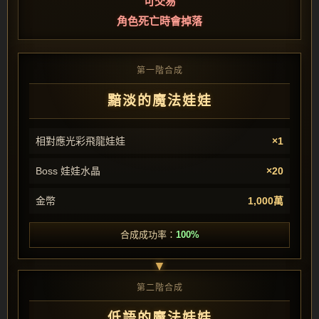
可交易
角色死亡時會掉落
第一階合成
黯淡的魔法娃娃
相對應光彩飛龍娃娃
×1
Boss 娃娃水晶
×20
金幣
1,000萬
合成成功率：
100%
第二階合成
低語的魔法娃娃