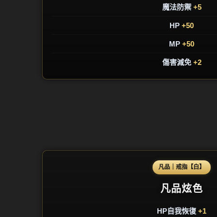
魔法防禦
+5
HP
+50
MP
+50
傷害減免
+2
凡品｜戒指【白】
凡品炫色
HP自我恢復
+1