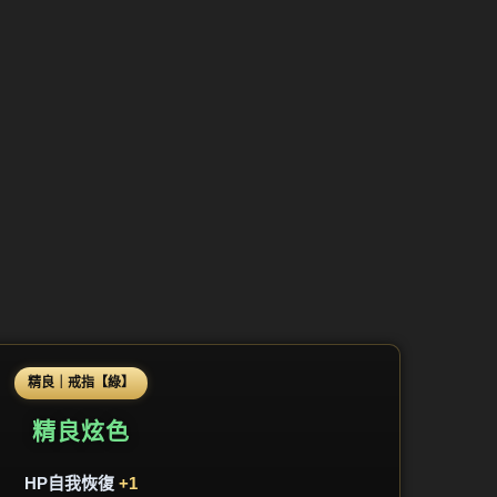
精良｜戒指【綠】
精良炫色
HP自我恢復
+1