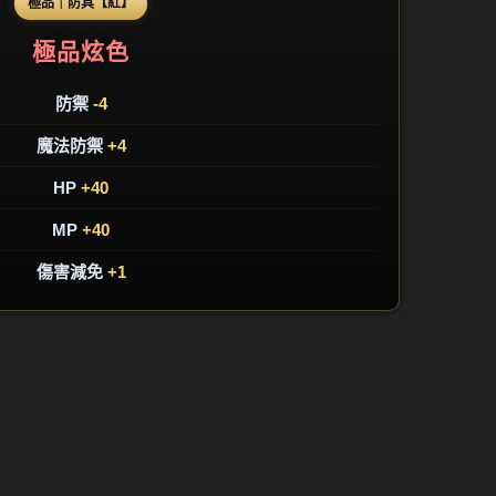
極品｜防具【紅】
極品炫色
防禦
-4
魔法防禦
+4
HP
+40
MP
+40
傷害減免
+1