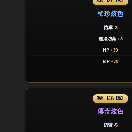
稀珍｜防具【藍】
稀珍炫色
防禦
-3
魔法防禦
+3
HP
+30
MP
+30
傳奇｜防具【紫】
傳奇炫色
防禦
-5