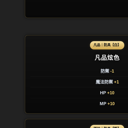
凡品｜防具【白】
凡品炫色
防禦
-1
魔法防禦
+1
HP
+10
MP
+10