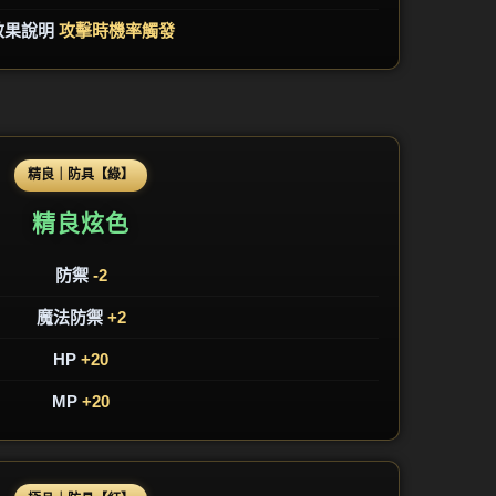
效果說明
攻擊時機率觸發
精良｜防具【綠】
精良炫色
防禦
-2
魔法防禦
+2
HP
+20
MP
+20