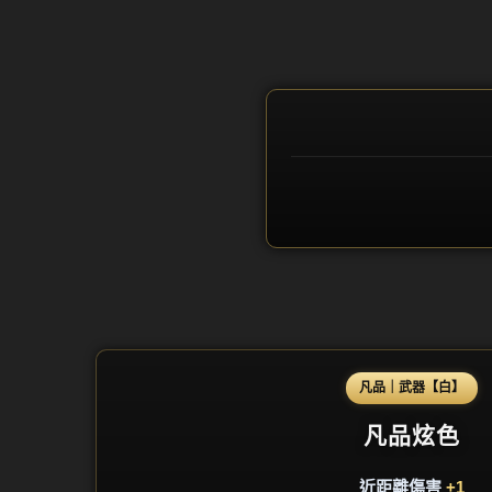
凡品｜武器【白】
凡品炫色
近距離傷害
+1