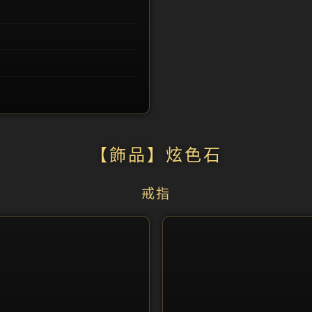
【飾品】炫色石
戒指