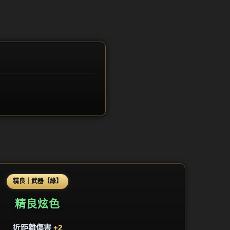
精良｜武器【綠】
精良炫色
近距離傷害
+2