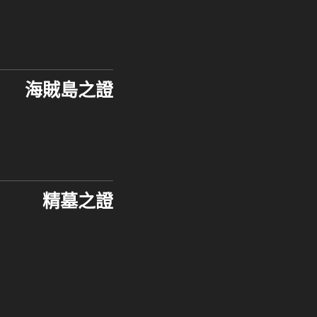
海賊島之證
精墓之證