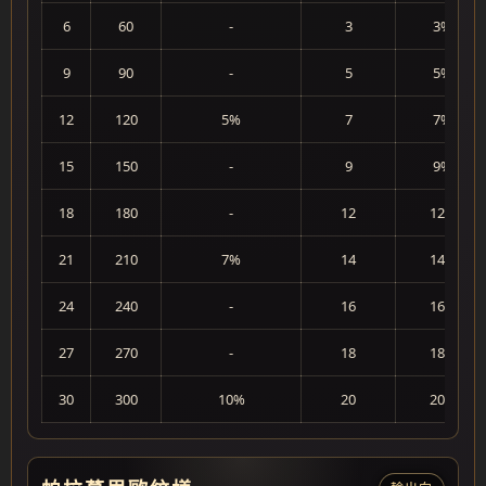
6
60
-
3
3%
9
90
-
5
5%
12
120
5%
7
7%
15
150
-
9
9%
18
180
-
12
12%
21
210
7%
14
14%
24
240
-
16
16%
27
270
-
18
18%
30
300
10%
20
20%